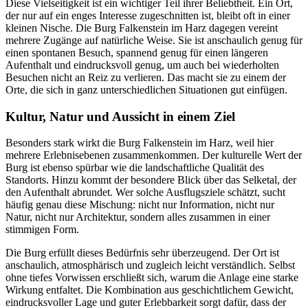
Diese Vielseitigkeit ist ein wichtiger Teil ihrer Beliebtheit. Ein Ort,
der nur auf ein enges Interesse zugeschnitten ist, bleibt oft in einer
kleinen Nische. Die Burg Falkenstein im Harz dagegen vereint
mehrere Zugänge auf natürliche Weise. Sie ist anschaulich genug für
einen spontanen Besuch, spannend genug für einen längeren
Aufenthalt und eindrucksvoll genug, um auch bei wiederholten
Besuchen nicht an Reiz zu verlieren. Das macht sie zu einem der
Orte, die sich in ganz unterschiedlichen Situationen gut einfügen.
Kultur, Natur und Aussicht in einem Ziel
Besonders stark wirkt die Burg Falkenstein im Harz, weil hier
mehrere Erlebnisebenen zusammenkommen. Der kulturelle Wert der
Burg ist ebenso spürbar wie die landschaftliche Qualität des
Standorts. Hinzu kommt der besondere Blick über das Selketal, der
den Aufenthalt abrundet. Wer solche Ausflugsziele schätzt, sucht
häufig genau diese Mischung: nicht nur Information, nicht nur
Natur, nicht nur Architektur, sondern alles zusammen in einer
stimmigen Form.
Die Burg erfüllt dieses Bedürfnis sehr überzeugend. Der Ort ist
anschaulich, atmosphärisch und zugleich leicht verständlich. Selbst
ohne tiefes Vorwissen erschließt sich, warum die Anlage eine starke
Wirkung entfaltet. Die Kombination aus geschichtlichem Gewicht,
eindrucksvoller Lage und guter Erlebbarkeit sorgt dafür, dass der