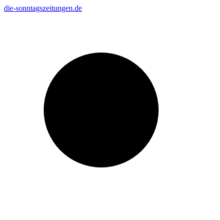
Zum
die-sonntagszeitungen.de
Inhalt
Suche
springen
nach: