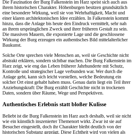
Die Faszination der Burg Falkenstein im Harz speist sich auch aus
ihrem historischen Charakter. Höhenburgen besitzen grundsätzlich
eine besondere Wirkung, weil sie von Wehrhaftigkeit, Macht und
einer klaren architektonischen Idee erzählen. In Falkenstein kommt
hinzu, dass die Anlage bis heute den Eindruck vermittelt, sehr nah
an ihrem ursprünglichen Zweck und ihrer früheren Gestalt zu sein.
Die massiven Mauern, die exponierte Lage und die geschlossene
Wirkung der Burg erzeugen ein authentisches Bild mittelalterlicher
Baukunst.
Solche Orte sprechen viele Menschen an, weil sie Geschichte nicht
abstrakt erklären, sondern sichtbar machen. Die Burg Falkenstein im
Harz zeigt, wie eng das Leben früherer Jahrhunderte mit Schutz,
Kontrolle und strategischer Lage verbunden war. Wer durch die
Anlage geht, kann sich leicht vorstellen, welche Bedeutung ein
solcher Ort einst gehabt haben muss. Genau darin liegt ein Teil ihrer
Anziehungskraft: Die Burg erzählt Geschichte nicht in trockenen
Daten, sondern über Räume, Wege und Perspektiven.
Authentisches Erlebnis statt bloßer Kulisse
Beliebt ist die Burg Falkenstein im Harz auch deshalb, weil sie nicht
wie ein künstlich inszenierter Themenort wirkt. Zwar ist sie auf
Besucher eingestellt, doch ihr Charakter bleibt deutlich von der
historischen Substanz geprägt. Diese Echtheit wird von vielen als