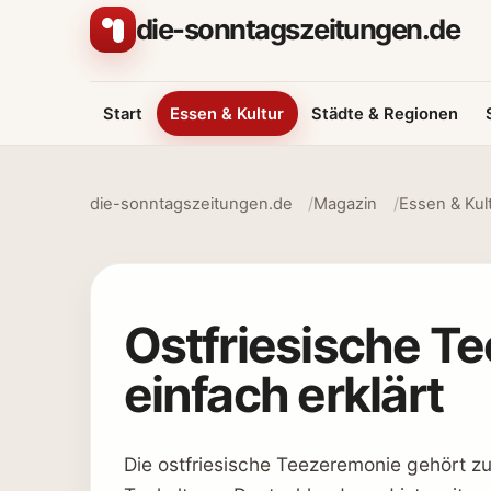
Zum Inhalt springen
die-sonntagszeitungen.de
Start
Essen & Kultur
Städte & Regionen
die-sonntagszeitungen.de
Magazin
Essen & Kul
Ostfriesische T
einfach erklärt
Die ostfriesische Teezeremonie gehört z