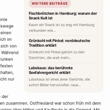
WEITERE BEITRÄGE
Fischbrötchen in Hamburg: warum der
Snack Kult ist
onie
Kaum ein Snack ist so eng mit Hamburg
elswege
verbunden wie…
 einen
sich im
Grünkohl mit Pinkel: norddeutsche
Tradition erklärt
 sich von
Grünkohl mit Pinkel gehört zu den
. Während
Gerichten, die weit mehr…
trunken
 festen
Labskaus: das berühmte
halten,
Seefahrergericht erklärt
cht nur
Labskaus ist eines jener Gerichte, die
sofort Bilder hervorrufen: raue…
 der
gen zusammen. Ostfriesland war schon früh mit dem
orten über Häfen und Kaufleute in die Gegend. Mit