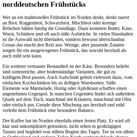
norddeutschen Frühstücks
Wer an ein traditionelles Frühstück im Norden denkt, denkt zuerst
an Brot. Roggenbrot, Schwarzbrot, Mischbrot oder kernige
Brötchen bilden häufig die Grundlage. Dazu kommen Butter, Käse,
Wurst, Schinken und oft auch süße Aufstriche. In vielen Haushalten
ist die Auswahl nicht überladen, sondern bewusst überschaubar.
Genau das macht den Reiz aus: Wenige, aber passende Zutaten
sorgen für ein ausgewogenes Frühstück, das sowohl herzhaft als
auch mild sein kann.
Ein weiterer vertrauter Bestandteil ist der Käse. Besonders beliebt
sind sortenreiche, aber bodenständige Varianten, die gut zu
kräftigem Brot passen. Auch Aufschnitt gehört vielerorts dazu, vom
einfachen Kochschinken bis zu deftigen Wurstsorten. Süße
Elemente wie Marmelade, Honig oder Apfelkraut schaffen einen
angenehmen Gegenpol. In manchen Gegenden findet sich außerdem
Quark auf dem Tisch, manchmal mit Kräutern, manchmal mit Obst
oder einfach pur. Gerade diese Mischung aus herzhaft und mild
verleiht dem Frühstück eine besondere Balance.
Der Kaffee hat im Norden ebenfalls einen festen Platz. Er wird oft
klar und unkompliziert getrunken, nicht selten in großzügigen
Tassen und begleitet von stillem Beginn des Tages. Tee ist vor allem