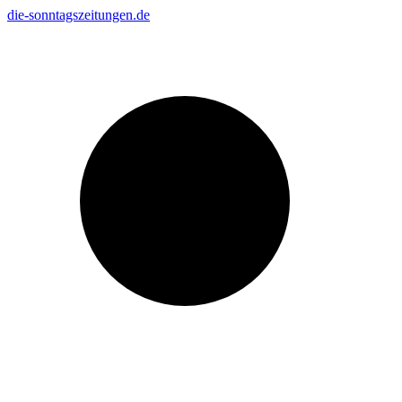
Zum
die-sonntagszeitungen.de
Inhalt
Suche
springen
nach: