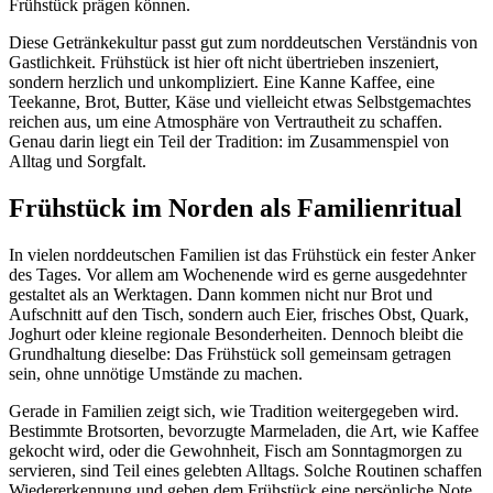
Frühstück prägen können.
Diese Getränkekultur passt gut zum norddeutschen Verständnis von
Gastlichkeit. Frühstück ist hier oft nicht übertrieben inszeniert,
sondern herzlich und unkompliziert. Eine Kanne Kaffee, eine
Teekanne, Brot, Butter, Käse und vielleicht etwas Selbstgemachtes
reichen aus, um eine Atmosphäre von Vertrautheit zu schaffen.
Genau darin liegt ein Teil der Tradition: im Zusammenspiel von
Alltag und Sorgfalt.
Frühstück im Norden als Familienritual
In vielen norddeutschen Familien ist das Frühstück ein fester Anker
des Tages. Vor allem am Wochenende wird es gerne ausgedehnter
gestaltet als an Werktagen. Dann kommen nicht nur Brot und
Aufschnitt auf den Tisch, sondern auch Eier, frisches Obst, Quark,
Joghurt oder kleine regionale Besonderheiten. Dennoch bleibt die
Grundhaltung dieselbe: Das Frühstück soll gemeinsam getragen
sein, ohne unnötige Umstände zu machen.
Gerade in Familien zeigt sich, wie Tradition weitergegeben wird.
Bestimmte Brotsorten, bevorzugte Marmeladen, die Art, wie Kaffee
gekocht wird, oder die Gewohnheit, Fisch am Sonntagmorgen zu
servieren, sind Teil eines gelebten Alltags. Solche Routinen schaffen
Wiedererkennung und geben dem Frühstück eine persönliche Note.