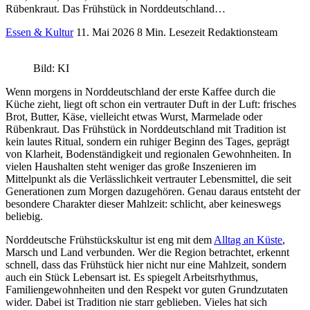
Rübenkraut. Das Frühstück in Norddeutschland…
Essen & Kultur
11. Mai 2026
8 Min. Lesezeit
Redaktionsteam
Bild: KI
Wenn morgens in Norddeutschland der erste Kaffee durch die
Küche zieht, liegt oft schon ein vertrauter Duft in der Luft: frisches
Brot, Butter, Käse, vielleicht etwas Wurst, Marmelade oder
Rübenkraut. Das Frühstück in Norddeutschland mit Tradition ist
kein lautes Ritual, sondern ein ruhiger Beginn des Tages, geprägt
von Klarheit, Bodenständigkeit und regionalen Gewohnheiten. In
vielen Haushalten steht weniger das große Inszenieren im
Mittelpunkt als die Verlässlichkeit vertrauter Lebensmittel, die seit
Generationen zum Morgen dazugehören. Genau daraus entsteht der
besondere Charakter dieser Mahlzeit: schlicht, aber keineswegs
beliebig.
Norddeutsche Frühstückskultur ist eng mit dem
Alltag an Küste
,
Marsch und Land verbunden. Wer die Region betrachtet, erkennt
schnell, dass das Frühstück hier nicht nur eine Mahlzeit, sondern
auch ein Stück Lebensart ist. Es spiegelt Arbeitsrhythmus,
Familiengewohnheiten und den Respekt vor guten Grundzutaten
wider. Dabei ist Tradition nie starr geblieben. Vieles hat sich