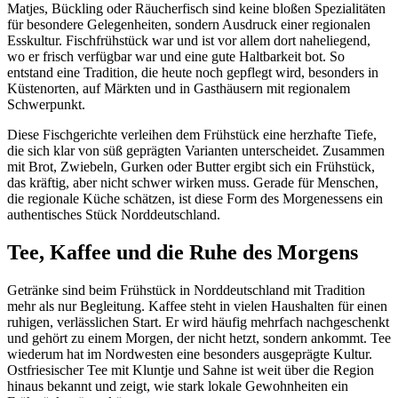
Matjes, Bückling oder Räucherfisch sind keine bloßen Spezialitäten
für besondere Gelegenheiten, sondern Ausdruck einer regionalen
Esskultur. Fischfrühstück war und ist vor allem dort naheliegend,
wo er frisch verfügbar war und eine gute Haltbarkeit bot. So
entstand eine Tradition, die heute noch gepflegt wird, besonders in
Küstenorten, auf Märkten und in Gasthäusern mit regionalem
Schwerpunkt.
Diese Fischgerichte verleihen dem Frühstück eine herzhafte Tiefe,
die sich klar von süß geprägten Varianten unterscheidet. Zusammen
mit Brot, Zwiebeln, Gurken oder Butter ergibt sich ein Frühstück,
das kräftig, aber nicht schwer wirken muss. Gerade für Menschen,
die regionale Küche schätzen, ist diese Form des Morgenessens ein
authentisches Stück Norddeutschland.
Tee, Kaffee und die Ruhe des Morgens
Getränke sind beim Frühstück in Norddeutschland mit Tradition
mehr als nur Begleitung. Kaffee steht in vielen Haushalten für einen
ruhigen, verlässlichen Start. Er wird häufig mehrfach nachgeschenkt
und gehört zu einem Morgen, der nicht hetzt, sondern ankommt. Tee
wiederum hat im Nordwesten eine besonders ausgeprägte Kultur.
Ostfriesischer Tee mit Kluntje und Sahne ist weit über die Region
hinaus bekannt und zeigt, wie stark lokale Gewohnheiten ein