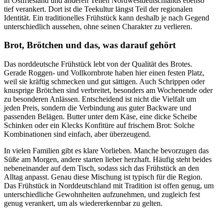
in Ostfriesland und anderen Teilen Nordwestdeutschlands ebenso
tief verankert. Dort ist die Teekultur längst Teil der regionalen
Identität. Ein traditionelles Frühstück kann deshalb je nach Gegend
unterschiedlich aussehen, ohne seinen Charakter zu verlieren.
Brot, Brötchen und das, was darauf gehört
Das norddeutsche Frühstück lebt von der Qualität des Brotes.
Gerade Roggen- und Vollkornbrote haben hier einen festen Platz,
weil sie kräftig schmecken und gut sättigen. Auch Schrippen oder
knusprige Brötchen sind verbreitet, besonders am Wochenende oder
zu besonderen Anlässen. Entscheidend ist nicht die Vielfalt um
jeden Preis, sondern die Verbindung aus guter Backware und
passenden Belägen. Butter unter dem Käse, eine dicke Scheibe
Schinken oder ein Klecks Konfitüre auf frischem Brot: Solche
Kombinationen sind einfach, aber überzeugend.
In vielen Familien gibt es klare Vorlieben. Manche bevorzugen das
Süße am Morgen, andere starten lieber herzhaft. Häufig steht beides
nebeneinander auf dem Tisch, sodass sich das Frühstück an den
Alltag anpasst. Genau diese Mischung ist typisch für die Region.
Das Frühstück in Norddeutschland mit Tradition ist offen genug, um
unterschiedliche Gewohnheiten aufzunehmen, und zugleich fest
genug verankert, um als wiedererkennbar zu gelten.