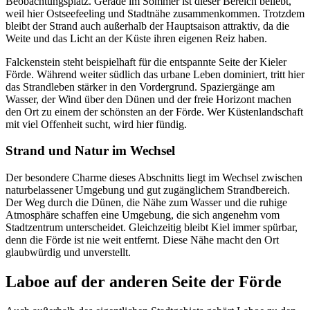
Beobachtungsplatz. Gerade im Sommer ist dieser Bereich beliebt,
weil hier Ostseefeeling und Stadtnähe zusammenkommen. Trotzdem
bleibt der Strand auch außerhalb der Hauptsaison attraktiv, da die
Weite und das Licht an der Küste ihren eigenen Reiz haben.
Falckenstein steht beispielhaft für die entspannte Seite der Kieler
Förde. Während weiter südlich das urbane Leben dominiert, tritt hier
das Strandleben stärker in den Vordergrund. Spaziergänge am
Wasser, der Wind über den Dünen und der freie Horizont machen
den Ort zu einem der schönsten an der Förde. Wer Küstenlandschaft
mit viel Offenheit sucht, wird hier fündig.
Strand und Natur im Wechsel
Der besondere Charme dieses Abschnitts liegt im Wechsel zwischen
naturbelassener Umgebung und gut zugänglichem Strandbereich.
Der Weg durch die Dünen, die Nähe zum Wasser und die ruhige
Atmosphäre schaffen eine Umgebung, die sich angenehm vom
Stadtzentrum unterscheidet. Gleichzeitig bleibt Kiel immer spürbar,
denn die Förde ist nie weit entfernt. Diese Nähe macht den Ort
glaubwürdig und unverstellt.
Laboe auf der anderen Seite der Förde