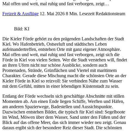
Mal offen und weit, mal ruhig und fast verborgen, zeigt…
Freizeit & Ausflüge
12. Mai 2026
8 Min. Lesezeit
Redaktionsteam
Bild: KI
Die Kieler Förde gehört zu den prägenden Landschaften der Stadt
Kiel. Wo Hafenbetrieb, Ostseeluft und städtisches Leben
aufeinandertreffen, entstehen Orte mit ganz eigener Atmosphäre.
Mal offen und weit, mal ruhig und fast verborgen, zeigt sich die
Förde in Kiel von vielen Seiten. Wer die Stadt verstehen will, findet
an ihren Ufern nicht nur schöne Ausblicke, sondern auch
Promenaden, Strände, Grünflächen und Viertel mit maritimem
Charakter. Gerade diese Mischung macht die schönsten Orte an der
Kieler Förde in Kiel so reizvoll: Sie verbinden Nähe zum Wasser
mit dem Gefühl, mitten in einer lebendigen Küstenstadt zu sein.
Entlang der Förde wechseln sich geschäftige Abschnitte mit stillen
Momenten ab. Am einen Ende liegen Schiffe, Werften und Häfen,
am anderen Spazierwege, Badestellen und Aussichtspunkte.
Dazwischen entstehen Bilder, die typisch für Kiel sind: Segelboote
im Wind, Möwen über dem Wasser, Sand unter den Füßen und der
Blick auf das offene Meer, das sich immer wieder neu zeigt. Genau
daraus ergibt sich der besondere Reiz dieser Stadt. Die schönsten