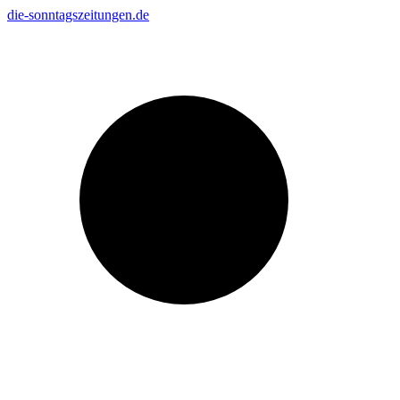
Zum
die-sonntagszeitungen.de
Inhalt
Suche
springen
nach: