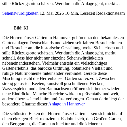
stille Rückzugsorte schätzen. Wer durch die Anlage geht, merkt…
Sehenswürdigkeiten
12. Mai 2026
10 Min. Lesezeit
Redaktionsteam
Bild: KI
Die Herrenhäuser Gärten in Hannover gehören zu den bekanntesten
Gartenanlagen Deutschlands und ziehen seit Jahren Besucherinnen
und Besucher an, die historische Gestaltung, weite Sichtachsen und
stille Rückzugsorte schätzen. Wer durch die Anlage geht, merkt
schnell, dass hier nicht nur einzelne Sehenswürdigkeiten
nebeneinanderstehen. Vielmehr entsteht ein vielschichtiges
Gartenerlebnis, das barocke Ordnung, botanische Vielfalt und
ruhige Naturmomente miteinander verbindet. Gerade diese
Mischung macht die Herrenhäuser Gärten so reizvoll. Zwischen
streng gefassten Beeten, kunstvoll geschnittenen Hecken,
Wasserspielen und alten Baumachsen eröffnen sich immer wieder
neue Eindrücke. Manche Bereiche wirken repräsentativ und weit,
andere überraschend intim und fast verborgen. Genau darin liegt der
besondere Charme dieser
Anlage in Hannover
.
Die schönsten Ecken der Herrenhäuser Gärten lassen sich nicht auf
einen einzigen Blick reduzieren. Es lohnt sich, den Großen Garten,
den Berggarten, die Gartenarchitektur und die kleineren