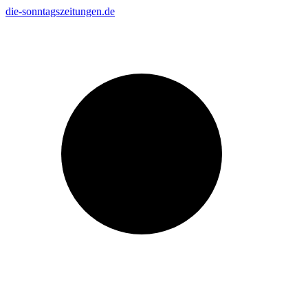
Zum
die-sonntagszeitungen.de
Inhalt
Suche
springen
nach: