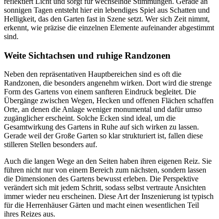
reflektiert Licht und sorgt für wechselnde Stimmungen. Gerade an
sonnigen Tagen entsteht hier ein lebendiges Spiel aus Schatten und
Helligkeit, das den Garten fast in Szene setzt. Wer sich Zeit nimmt,
erkennt, wie präzise die einzelnen Elemente aufeinander abgestimmt
sind.
Weite Sichtachsen und ruhige Randzonen
Neben den repräsentativen Hauptbereichen sind es oft die
Randzonen, die besonders angenehm wirken. Dort wird die strenge
Form des Gartens von einem sanfteren Eindruck begleitet. Die
Übergänge zwischen Wegen, Hecken und offenen Flächen schaffen
Orte, an denen die Anlage weniger monumental und dafür umso
zugänglicher erscheint. Solche Ecken sind ideal, um die
Gesamtwirkung des Gartens in Ruhe auf sich wirken zu lassen.
Gerade weil der Große Garten so klar strukturiert ist, fallen diese
stilleren Stellen besonders auf.
Auch die langen Wege an den Seiten haben ihren eigenen Reiz. Sie
führen nicht nur von einem Bereich zum nächsten, sondern lassen
die Dimensionen des Gartens bewusst erleben. Die Perspektive
verändert sich mit jedem Schritt, sodass selbst vertraute Ansichten
immer wieder neu erscheinen. Diese Art der Inszenierung ist typisch
für die Herrenhäuser Gärten und macht einen wesentlichen Teil
ihres Reizes aus.