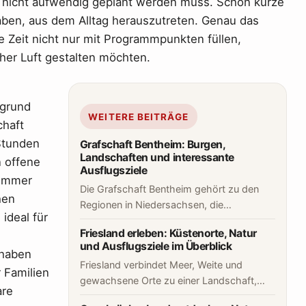
n nicht aufwendig geplant werden muss. Schon kurze
aben, aus dem Alltag herauszutreten. Genau das
eie Zeit nicht nur mit Programmpunkten füllen,
er Luft gestalten möchten.
rgrund
WEITERE BEITRÄGE
chaft
 Stunden
Grafschaft Bentheim: Burgen,
Landschaften und interessante
 offene
Ausflugsziele
 immer
Die Grafschaft Bentheim gehört zu den
hen
Regionen in Niedersachsen, die…
ideal für
Friesland erleben: Küstenorte, Natur
und Ausflugsziele im Überblick
 haben
Friesland verbindet Meer, Weite und
 Familien
gewachsene Orte zu einer Landschaft,…
are