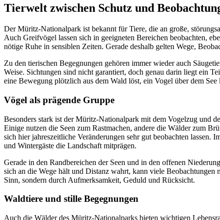
Tierwelt zwischen Schutz und Beobachtun
Der Müritz-Nationalpark ist bekannt für Tiere, die an große, störun
Auch Greifvögel lassen sich in geeigneten Bereichen beobachten, eb
nötige Ruhe in sensiblen Zeiten. Gerade deshalb gelten Wege, Beobac
Zu den tierischen Begegnungen gehören immer wieder auch Säugetiere,
Weise. Sichtungen sind nicht garantiert, doch genau darin liegt ein 
eine Bewegung plötzlich aus dem Wald löst, ein Vogel über dem See 
Vögel als prägende Gruppe
Besonders stark ist der Müritz-Nationalpark mit dem Vogelzug und de
Einige nutzen die Seen zum Rastmachen, andere die Wälder zum Brüte
sich hier jahreszeitliche Veränderungen sehr gut beobachten lassen.
und Wintergäste die Landschaft mitprägen.
Gerade in den Randbereichen der Seen und in den offenen Niederunge
sich an die Wege hält und Distanz wahrt, kann viele Beobachtungen ma
Sinn, sondern durch Aufmerksamkeit, Geduld und Rücksicht.
Waldtiere und stille Begegnungen
Auch die Wälder des Müritz-Nationalparks bieten wichtigen Lebensrau