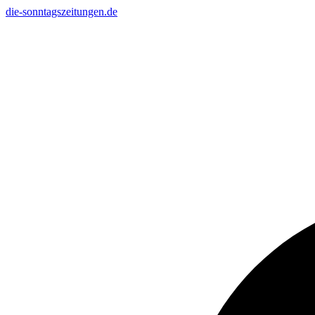
Zum
die-sonntagszeitungen.de
Inhalt
Suche
springen
nach: