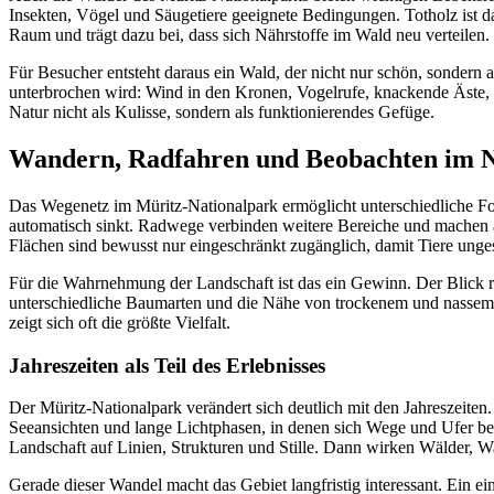
Insekten, Vögel und Säugetiere geeignete Bedingungen. Totholz ist d
Raum und trägt dazu bei, dass sich Nährstoffe im Wald neu verteilen.
Für Besucher entsteht daraus ein Wald, der nicht nur schön, sondern au
unterbrochen wird: Wind in den Kronen, Vogelrufe, knackende Äste, d
Natur nicht als Kulisse, sondern als funktionierendes Gefüge.
Wandern, Radfahren und Beobachten im N
Das Wegenetz im Müritz-Nationalpark ermöglicht unterschiedliche 
automatisch sinkt. Radwege verbinden weitere Bereiche und machen a
Flächen sind bewusst nur eingeschränkt zugänglich, damit Tiere ung
Für die Wahrnehmung der Landschaft ist das ein Gewinn. Der Blick 
unterschiedliche Baumarten und die Nähe von trockenem und nasse
zeigt sich oft die größte Vielfalt.
Jahreszeiten als Teil des Erlebnisses
Der Müritz-Nationalpark verändert sich deutlich mit den Jahreszeite
Seeansichten und lange Lichtphasen, in denen sich Wege und Ufer bes
Landschaft auf Linien, Strukturen und Stille. Dann wirken Wälder, 
Gerade dieser Wandel macht das Gebiet langfristig interessant. Ein e