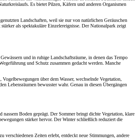
aturkreislaufs. Es bietet Pilzen, Käfern und anderen Organismen
ker genutzten Landschaften, weil sie nur von natürlichen Geräuschen
tärker als spektakuläre Einzelereignisse. Der Nationalpark zeigt
n Gewässern und in ruhige Landschaftsräume, in denen das Tempo
dass Wegeführung und Schutz zusammen gedacht werden. Manche
den, Vogelbewegungen über dem Wasser, wechselnde Vegetation,
 den Lebensräumen bewusster wahr. Genau in diesen Übergängen
nd nassem Boden geprägt. Der Sommer bringt dichte Vegetation, klare
wegungen stärker hervor. Der Winter schließlich reduziert die
k zu verschiedenen Zeiten erlebt, entdeckt neue Stimmungen, andere