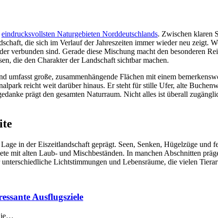
n
eindrucksvollsten Naturgebieten Norddeutschlands
. Zwischen klaren 
ndschaft, die sich im Verlauf der Jahreszeiten immer wieder neu zeigt. W
er verbunden sind. Gerade diese Mischung macht den besonderen Reiz d
en, die den Charakter der Landschaft sichtbar machen.
und umfasst große, zusammenhängende Flächen mit einem bemerkenswer
lpark reicht weit darüber hinaus. Er steht für stille Ufer, alte Buch
danke prägt den gesamten Naturraum. Nicht alles ist überall zugänglich
ite
 Lage in der Eiszeitlandschaft geprägt. Seen, Senken, Hügelzüge und f
iete mit alten Laub- und Mischbeständen. In manchen Abschnitten präg
für unterschiedliche Lichtstimmungen und Lebensräume, die vielen Tier
essante Ausflugsziele
 die…