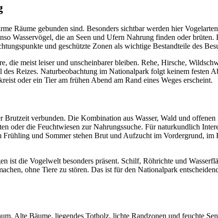
g
gsarme Räume gebunden sind. Besonders sichtbar werden hier Vogelarten,
enso Wasservögel, die an Seen und Ufern Nahrung finden oder brüten. D
htungspunkte und geschützte Zonen als wichtige Bestandteile des Besu
 die meist leiser und unscheinbarer bleiben. Rehe, Hirsche, Wildschwe
Teil des Reizes. Naturbeobachtung im Nationalpark folgt keinem festen 
kreist oder ein Tier am frühen Abend am Rand eines Weges erscheint.
r Brutzeit verbunden. Die Kombination aus Wasser, Wald und offenen F
n oder die Feuchtwiesen zur Nahrungssuche. Für naturkundlich Interess
 Im Frühling und Sommer stehen Brut und Aufzucht im Vordergrund, im 
n ist die Vogelwelt besonders präsent. Schilf, Röhrichte und Wasser
chen, ohne Tiere zu stören. Das ist für den Nationalpark entscheidend:
m. Alte Bäume, liegendes Totholz, lichte Randzonen und feuchte Senke