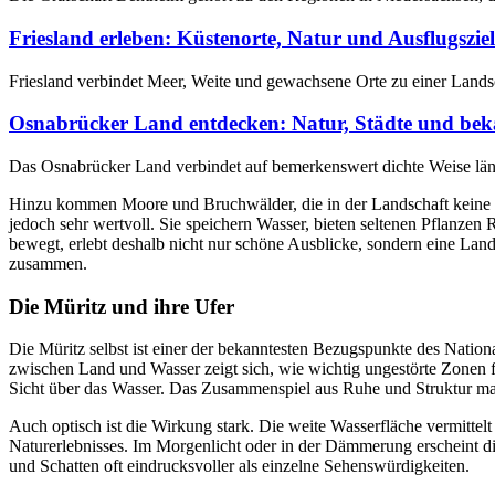
Friesland erleben: Küstenorte, Natur und Ausflugszie
Friesland verbindet Meer, Weite und gewachsene Orte zu einer Land
Osnabrücker Land entdecken: Natur, Städte und bek
Das Osnabrücker Land verbindet auf bemerkenswert dichte Weise l
Hinzu kommen Moore und Bruchwälder, die in der Landschaft keine Ran
jedoch sehr wertvoll. Sie speichern Wasser, bieten seltenen Pflanze
bewegt, erlebt deshalb nicht nur schöne Ausblicke, sondern eine Land
zusammen.
Die Müritz und ihre Ufer
Die Müritz selbst ist einer der bekanntesten Bezugspunkte des Nati
zwischen Land und Wasser zeigt sich, wie wichtig ungestörte Zonen f
Sicht über das Wasser. Das Zusammenspiel aus Ruhe und Struktur mac
Auch optisch ist die Wirkung stark. Die weite Wasserfläche vermittel
Naturerlebnisses. Im Morgenlicht oder in der Dämmerung erscheint d
und Schatten oft eindrucksvoller als einzelne Sehenswürdigkeiten.