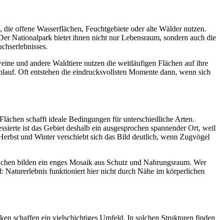
 die offene Wasserflächen, Feuchtgebiete oder alte Wälder nutzen.
er Nationalpark bietet ihnen nicht nur Lebensraum, sondern auch die
chserlebnisses.
ine und andere Waldtiere nutzen die weitläufigen Flächen auf ihre
Ablauf. Oft entstehen die eindrucksvollsten Momente dann, wenn sich
lächen schafft ideale Bedingungen für unterschiedliche Arten.
ierte ist das Gebiet deshalb ein ausgesprochen spannender Ort, weil
Herbst und Winter verschiebt sich das Bild deutlich, wenn Zugvögel
flächen bilden ein enges Mosaik aus Schutz und Nahrungsraum. Wer
 Naturerlebnis funktioniert hier nicht durch Nähe im körperlichen
n schaffen ein vielschichtiges Umfeld. In solchen Strukturen finden