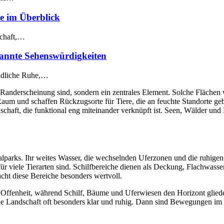
le im Überblick
schaft,…
annte Sehenswürdigkeiten
ändliche Ruhe,…
derscheinung sind, sondern ein zentrales Element. Solche Flächen wir
n Raum und schaffen Rückzugsorte für Tiere, die an feuchte Standorte 
schaft, die funktional eng miteinander verknüpft ist. Seen, Wälder und
onalparks. Ihr weites Wasser, die wechselnden Uferzonen und die ruhig
ür viele Tierarten sind. Schilfbereiche dienen als Deckung, Flachwass
ht diese Bereiche besonders wertvoll.
t Offenheit, während Schilf, Bäume und Uferwiesen den Horizont glieder
ie Landschaft oft besonders klar und ruhig. Dann sind Bewegungen im