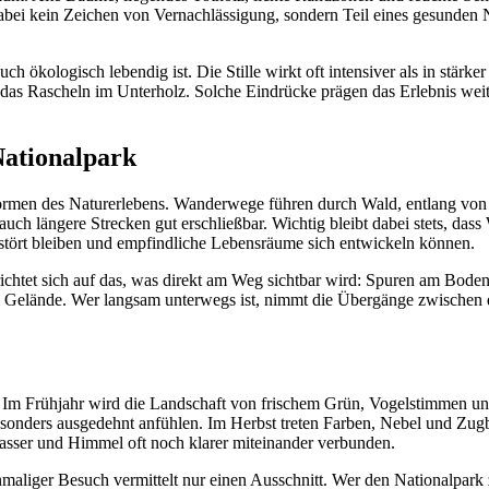
abei kein Zeichen von Vernachlässigung, sondern Teil eines gesunden N
ch ökologisch lebendig ist. Die Stille wirkt oft intensiver als in stär
as Rascheln im Unterholz. Solche Eindrücke prägen das Erlebnis weit s
ationalpark
Formen des Naturerlebens. Wanderwege führen durch Wald, entlang vo
uch längere Strecken gut erschließbar. Wichtig bleibt dabei stets, 
estört bleiben und empfindliche Lebensräume sich entwickeln können.
richtet sich auf das, was direkt am Weg sichtbar wird: Spuren am Bo
m Gelände. Wer langsam unterwegs ist, nimmt die Übergänge zwischen
n. Im Frühjahr wird die Landschaft von frischem Grün, Vogelstimmen u
onders ausgedehnt anfühlen. Im Herbst treten Farben, Nebel und Zugbe
Wasser und Himmel oft noch klarer miteinander verbunden.
inmaliger Besuch vermittelt nur einen Ausschnitt. Wer den Nationalpar