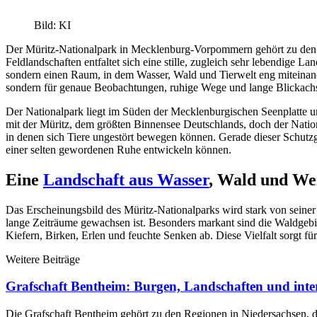
Bild: KI
Der Müritz-Nationalpark in Mecklenburg-Vorpommern gehört zu de
Feldlandschaften entfaltet sich eine stille, zugleich sehr lebendige La
sondern einen Raum, in dem Wasser, Wald und Tierwelt eng miteinand
sondern für genaue Beobachtungen, ruhige Wege und lange Blickachs
Der Nationalpark liegt im Süden der Mecklenburgischen Seenplatte 
mit der Müritz, dem größten Binnensee Deutschlands, doch der Nationa
in denen sich Tiere ungestört bewegen können. Gerade dieser Schutzge
einer selten gewordenen Ruhe entwickeln können.
Eine
Landschaft aus Wasser
, Wald und We
Das Erscheinungsbild des Müritz-Nationalparks wird stark von seiner
lange Zeiträume gewachsen ist. Besonders markant sind die Waldgeb
Kiefern, Birken, Erlen und feuchte Senken ab. Diese Vielfalt sorgt 
Weitere Beiträge
Grafschaft Bentheim: Burgen, Landschaften und inter
Die Grafschaft Bentheim gehört zu den Regionen in Niedersachsen,