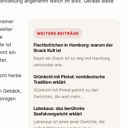
r Herstellung angenehm weich im Biss. Gerade diese
Bremer
ielter
WEITERE BEITRÄGE
ce
e ist
Fischbrötchen in Hamburg: warum der
Snack Kult ist
mmt ein
Kaum ein Snack ist so eng mit Hamburg
tet.
verbunden wie…
icht herbe
Grünkohl mit Pinkel: norddeutsche
Tradition erklärt
Grünkohl mit Pinkel gehört zu den
n Gebäck,
Gerichten, die weit mehr…
einigen
Labskaus: das berühmte
Seefahrergericht erklärt
Labskaus ist eines jener Gerichte, die